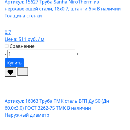
Артикул: 15627
Труба Sanha NiroTherm из
нержавеющей стали, 18x0,7, штанги 6 м
В наличии
Толщина стенки
0.7
Цена:
511 руб.
/ м
Сравнение
-
+
Купить
Артикул: 16063
Труба ТМК сталь ВГП Ду 50 (Дн
60,0х3,0) ГОСТ 3262-75 ТМК
В наличии
Наружный диаметр