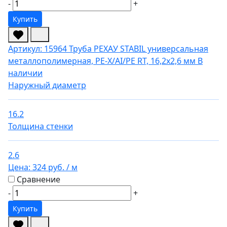
-
+
Купить
Артикул: 15964
Труба РЕХАУ STABIL универсальная
металлополимерная, PE-X/AI/PE RT, 16,2х2,6 мм
В
наличии
Наружный диаметр
16.2
Толщина стенки
2.6
Цена:
324 руб.
/ м
Сравнение
-
+
Купить