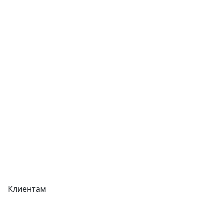
Услуги
Контакты
Отзывы
Прайс-листы
Акции
Реквизиты
Вакансии
Вопрос-Ответ
Карта сайта
Клиентам
Доставка