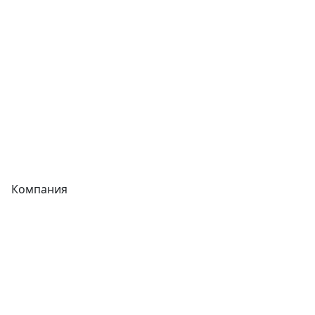
Фитинги
Трубы
Запорная арматура
Сварочное оборудование
Теплообменники
Фитинги
Компания
Каталог
О компании
Новости
Статьи