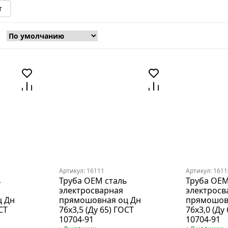
т
Артикул: 16111
Артикул: 1611
ь
Труба OEM сталь
Труба OEM
электросварная
электросв
ц Дн
прямошовная оц Дн
прямошов
СТ
76х3,5 (Ду 65) ГОСТ
76х3,0 (Ду
10704-91
10704-91