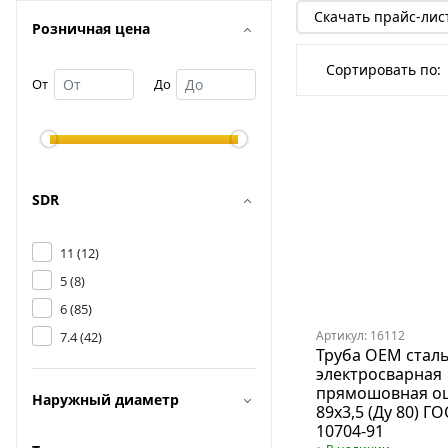
Скачать прайс-лис
Розничная цена
Сортировать по:
От
До
SDR
11 (
12
)
5 (
8
)
6 (
85
)
Артикул: 16112
7.4 (
42
)
Труба OEM стал
электросварная
прямошовная о
Наружный диаметр
89х3,5 (Ду 80) ГО
10704-91