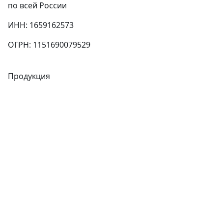
по всей России
ИНН: 1659162573
ОГРН: 1151690079529
Продукция
Трубы
Запорная арматура
Сварочное оборудование
Теплообменники
Фитинги
Трубы
Запорная арматура