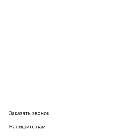
Как купить
Типовой договор
Контроль качества
Обмен и возврат
Политика конфиденциальности
Гост
Сертификаты
Трубный калькулятор
Политика обработки персональных данных
Заказать звонок
Напишите нам