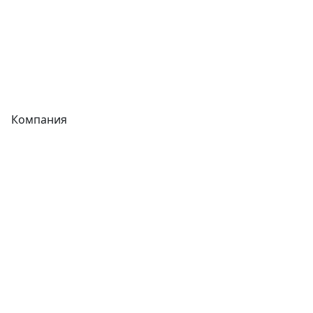
Сварочное оборудование
Теплообменники
Фитинги
Компания
Каталог
О компании
Новости
Статьи
Услуги
Контакты