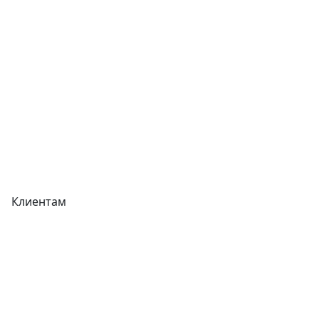
Отзывы
Прайс-листы
Акции
Реквизиты
Вакансии
Вопрос-Ответ
Карта сайта
Клиентам
Доставка
Оплата
Гарантия