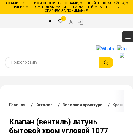
В СВЯЗИ С ВНЕШНИМИ ОБСТОЯТЕЛЬСТВАМИ, УТОЧНЯЙТЕ, ПОЖАЛУЙСТА, У
НАШИХ МЕНЕДЖЕРОВ АКТУАЛЬНЫЕ НА ДАННЫЙ МОМЕНТ ЦЕНЫ.
СПАСИБО ЗА ПОНИМАНИЕ.
0
Главная
/
Каталог
/
Запорная арматура
/
Краны и к
Клапан (вентиль) латунь
бытовой хром угловой 1077