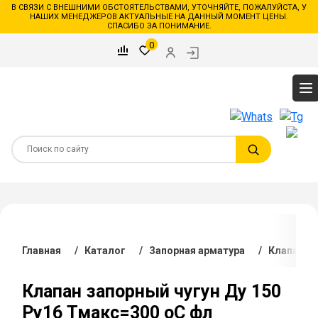
В СВЯЗИ С ВНЕШНИМИ ОБСТОЯТЕЛЬСТВАМИ, УТОЧНЯЙТЕ, ПОЖАЛУЙСТА, У
НАШИХ МЕНЕДЖЕРОВ АКТУАЛЬНЫЕ НА ДАННЫЙ МОМЕНТ ЦЕНЫ.
СПАСИБО ЗА ПОНИМАНИЕ.
0
Главная
/
Каталог
/
Запорная арматура
/
Клапаны 
Клапан запорный чугун Ду 150
Ру16 Тмакс=300 оС фл