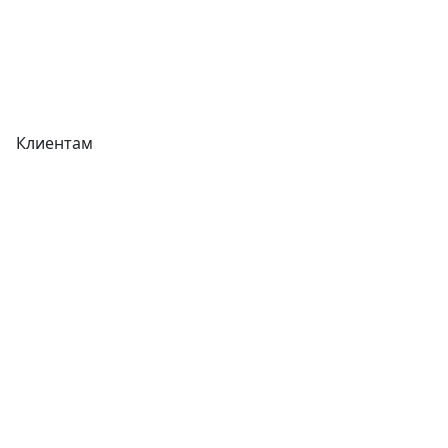
Вакансии
Вопрос-Ответ
Карта сайта
Клиентам
Доставка
Оплата
Гарантия
Как купить
Типовой договор
Контроль качества
Обмен и возврат