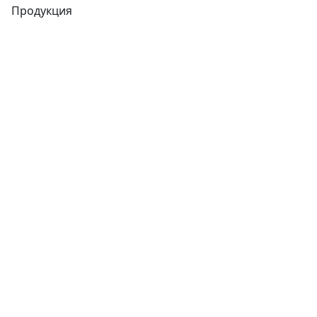
Продукция
Трубы
Запорная арматура
Сварочное оборудование
Теплообменники
Фитинги
Трубы
Запорная арматура
Сварочное оборудование
Теплообменники
Фитинги