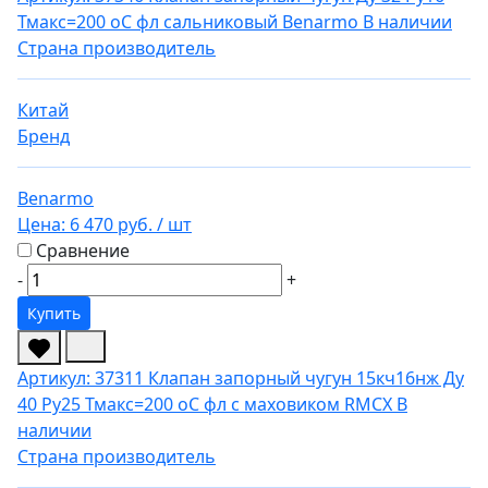
Тмакс=200 оС фл сальниковый Benarmo
В наличии
Страна производитель
Китай
Бренд
Benarmo
Цена:
6 470 руб.
/ шт
Сравнение
-
+
Купить
Артикул: 37311
Клапан запорный чугун 15кч16нж Ду
40 Ру25 Тмакс=200 оС фл с маховиком RMCX
В
наличии
Страна производитель