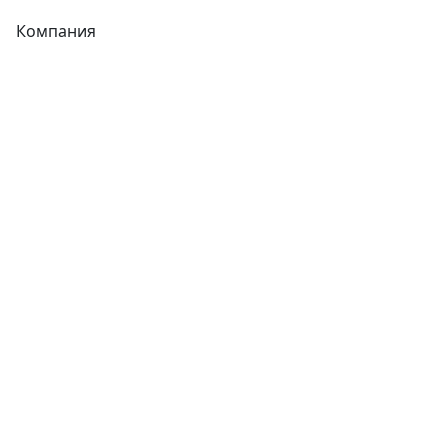
Компания
Каталог
О компании
Новости
Статьи
Услуги
Контакты
Отзывы
Прайс-листы
Акции
Реквизиты