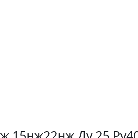
ж 15нж22нж Ду 25 Ру4