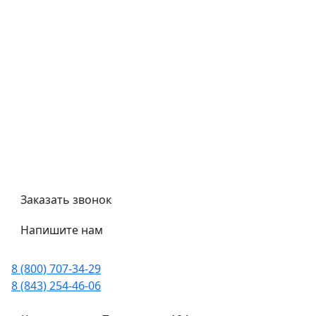
Контроль качества
Обмен и возврат
Политика конфиденциальности
Гост
Сертификаты
Трубный калькулятор
Политика обработки персональных данных
Заказать звонок
Напишите нам
8 (800) 707-34-29
8 (843) 254-46-06