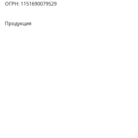
ОГРН: 1151690079529
Продукция
Трубы
Запорная арматура
Сварочное оборудование
Теплообменники
Фитинги
Трубы
Запорная арматура
Сварочное оборудование
Теплообменники