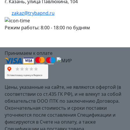
г. Казань, улица Павлюхина, 104
zakaz@trybapnd.ru
Режим работы: 8:00 - 18:00 по будням
Принимаем к оплате
Цены, указанные на сайте, не являются офертой (в
соответствии со ст.435 ГК РФ), и не влекут за собой
обязательств ООО ПТК по заключению Договора.
Окончательная стоимость и сроки поставки
уточняются после составления Спецификации и
фиксируются в Счете на оплату, а также
Спецификации на поставку товара.