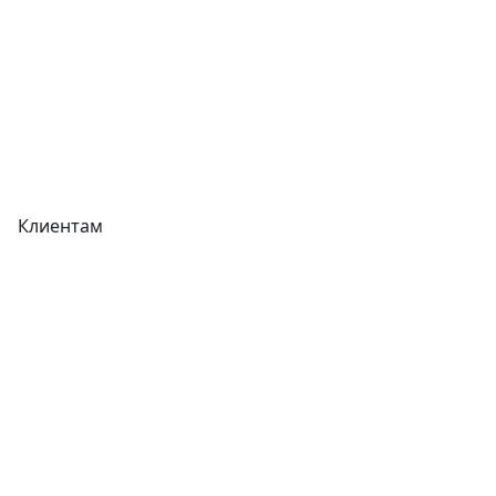
Акции
Реквизиты
Вакансии
Вопрос-Ответ
Карта сайта
Клиентам
Доставка
Оплата
Гарантия
Как купить
Типовой договор