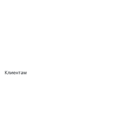
Прайс-листы
Акции
Реквизиты
Вакансии
Вопрос-Ответ
Карта сайта
Клиентам
Доставка
Оплата
Гарантия
Как купить