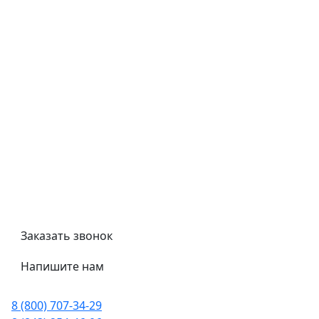
Типовой договор
Контроль качества
Обмен и возврат
Политика конфиденциальности
Гост
Сертификаты
Трубный калькулятор
Политика обработки персональных данных
Заказать звонок
Напишите нам
8 (800) 707-34-29