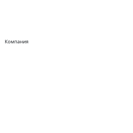
Сварочное оборудование
Теплообменники
Фитинги
Компания
Каталог
О компании
Новости
Статьи
Услуги
Контакты
Отзывы