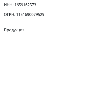
ИНН: 1659162573
ОГРН: 1151690079529
Продукция
Трубы
Запорная арматура
Сварочное оборудование
Теплообменники
Фитинги
Трубы
Запорная арматура