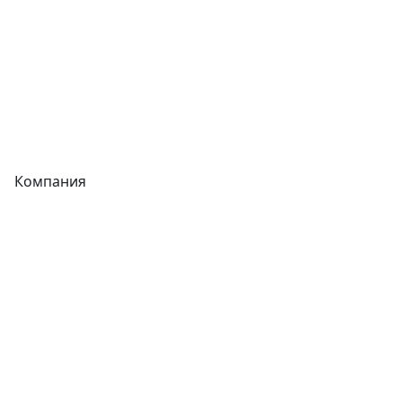
Запорная арматура
Сварочное оборудование
Теплообменники
Фитинги
Компания
Каталог
О компании
Новости
Статьи
Услуги