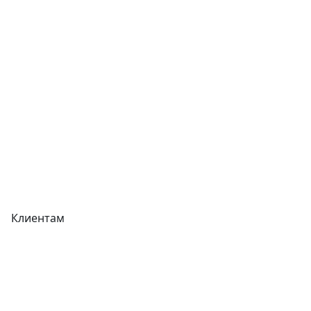
Контакты
Отзывы
Прайс-листы
Акции
Реквизиты
Вакансии
Вопрос-Ответ
Карта сайта
Клиентам
Доставка
Оплата
Гарантия