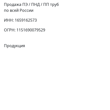
Продажа ПЭ / ПНД / ПП труб
по всей России
ИНН: 1659162573
ОГРН: 1151690079529
Продукция
Трубы
Запорная арматура
Сварочное оборудование
Теплообменники
Фитинги
Трубы