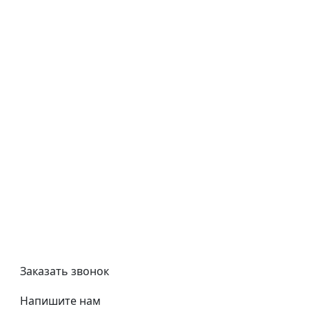
Как купить
Типовой договор
Контроль качества
Обмен и возврат
Политика конфиденциальности
Гост
Сертификаты
Трубный калькулятор
Политика обработки персональных данных
Заказать звонок
Напишите нам