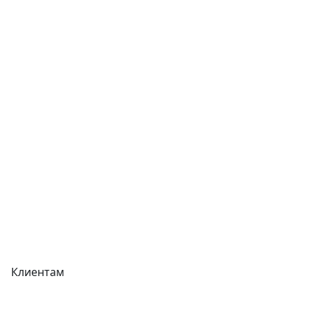
Статьи
Услуги
Контакты
Отзывы
Прайс-листы
Акции
Реквизиты
Вакансии
Вопрос-Ответ
Карта сайта
Клиентам
Доставка