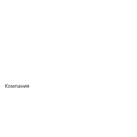
Фитинги
Трубы
Запорная арматура
Сварочное оборудование
Теплообменники
Фитинги
Компания
Каталог
О компании
Новости