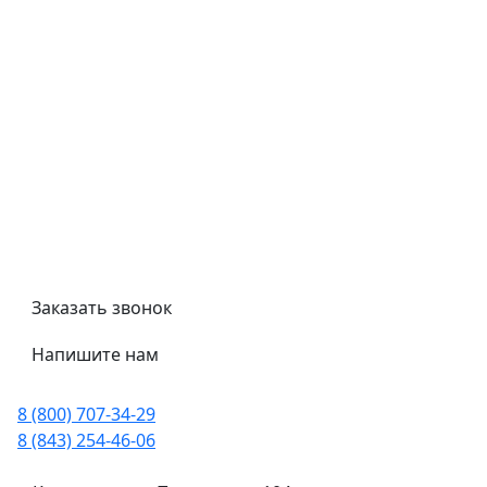
Контроль качества
Обмен и возврат
Политика конфиденциальности
Гост
Сертификаты
Трубный калькулятор
Политика обработки персональных данных
Заказать звонок
Напишите нам
8 (800) 707-34-29
8 (843) 254-46-06