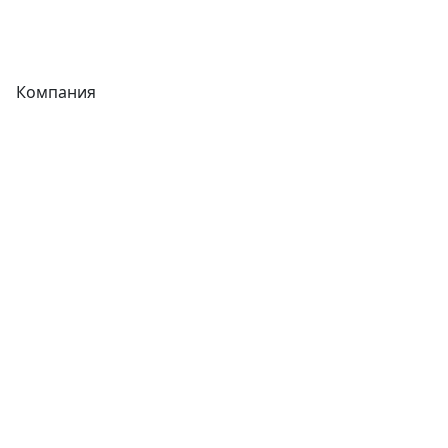
Фитинги
Компания
Каталог
О компании
Новости
Статьи
Услуги
Контакты
Отзывы
Прайс-листы