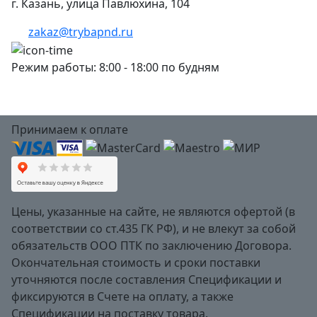
г. Казань, улица Павлюхина, 104
zakaz@trybapnd.ru
Режим работы: 8:00 - 18:00 по будням
Принимаем к оплате
Цены, указанные на сайте, не являются офертой (в
соответствии со ст.435 ГК РФ), и не влекут за собой
обязательств ООО ПТК по заключению Договора.
Окончательная стоимость и сроки поставки
уточняются после составления Спецификации и
фиксируются в Счете на оплату, а также
Спецификации на поставку товара.