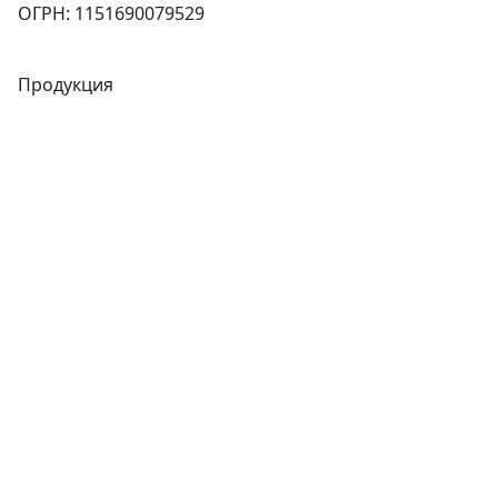
ОГРН: 1151690079529
Продукция
Трубы
Запорная арматура
Сварочное оборудование
Теплообменники
Фитинги
Трубы
Запорная арматура
Сварочное оборудование
Теплообменники