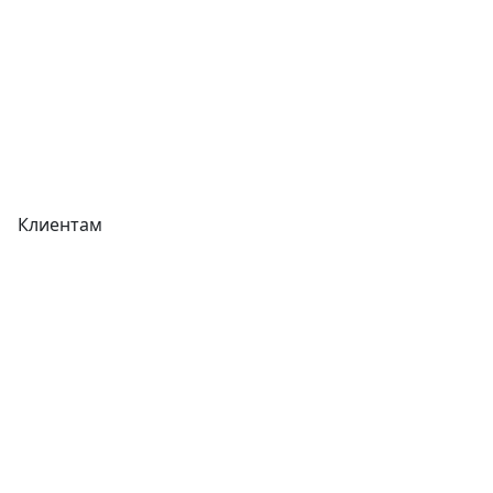
Акции
Реквизиты
Вакансии
Вопрос-Ответ
Карта сайта
Клиентам
Доставка
Оплата
Гарантия
Как купить
Типовой договор