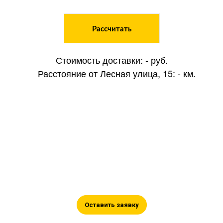
Рассчитать
Стоимость доставки:
-
руб.
Расстояние от Лесная улица, 15:
-
км.
Оставьте заявку на
сотрудничество
Оставьте ваши контакты, и мы
поможем вам в подборе, а также
проконсультируем по цене.
Оставить заявку