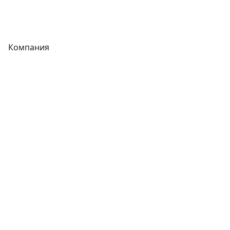
Фитинги
Компания
Каталог
О компании
Новости
Статьи
Услуги
Контакты
Отзывы
Прайс-листы