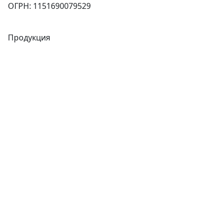
ОГРН: 1151690079529
Продукция
Трубы
Запорная арматура
Сварочное оборудование
Теплообменники
Фитинги
Трубы
Запорная арматура
Сварочное оборудование
Теплообменники