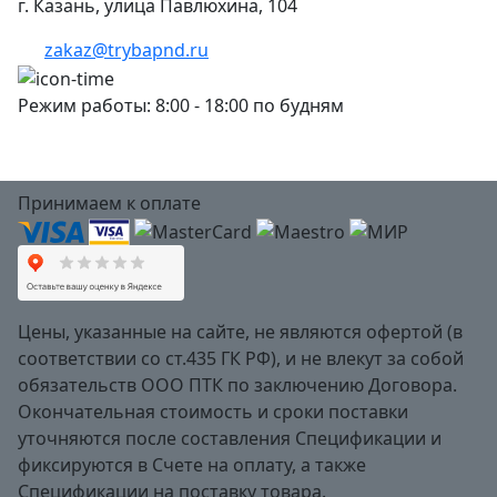
г. Казань, улица Павлюхина, 104
zakaz@trybapnd.ru
Режим работы: 8:00 - 18:00 по будням
Принимаем к оплате
Цены, указанные на сайте, не являются офертой (в
соответствии со ст.435 ГК РФ), и не влекут за собой
обязательств ООО ПТК по заключению Договора.
Окончательная стоимость и сроки поставки
уточняются после составления Спецификации и
фиксируются в Счете на оплату, а также
Спецификации на поставку товара.