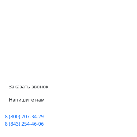
Контроль качества
Обмен и возврат
Политика конфиденциальности
Гост
Сертификаты
Трубный калькулятор
Политика обработки персональных данных
Заказать звонок
Напишите нам
8 (800) 707-34-29
8 (843) 254-46-06