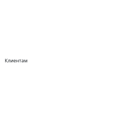
Акции
Реквизиты
Вакансии
Вопрос-Ответ
Карта сайта
Клиентам
Доставка
Оплата
Гарантия
Как купить
Типовой договор