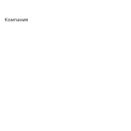
Фитинги
Компания
Каталог
О компании
Новости
Статьи
Услуги
Контакты
Отзывы
Прайс-листы
Акции