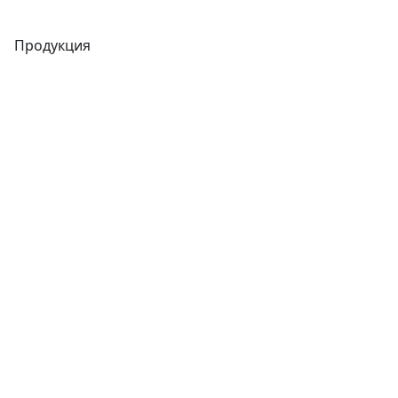
Продукция
Трубы
Запорная арматура
Сварочное оборудование
Теплообменники
Фитинги
Трубы
Запорная арматура
Сварочное оборудование
Теплообменники