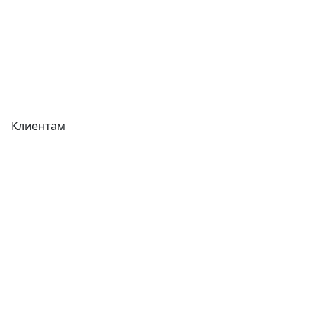
Реквизиты
Вакансии
Вопрос-Ответ
Карта сайта
Клиентам
Доставка
Оплата
Гарантия
Как купить
Типовой договор
Контроль качества