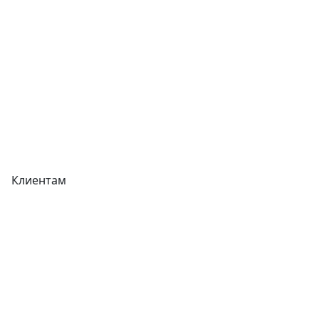
Прайс-листы
Акции
Реквизиты
Вакансии
Вопрос-Ответ
Карта сайта
Клиентам
Доставка
Оплата
Гарантия
Как купить