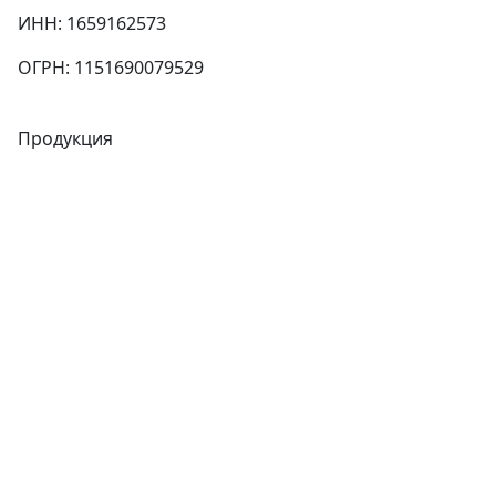
ИНН: 1659162573
ОГРН: 1151690079529
Продукция
Трубы
Запорная арматура
Сварочное оборудование
Теплообменники
Фитинги
Трубы
Запорная арматура