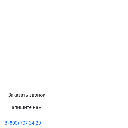
Типовой договор
Контроль качества
Обмен и возврат
Политика конфиденциальности
Гост
Сертификаты
Трубный калькулятор
Политика обработки персональных данных
Заказать звонок
Напишите нам
8 (800) 707-34-29