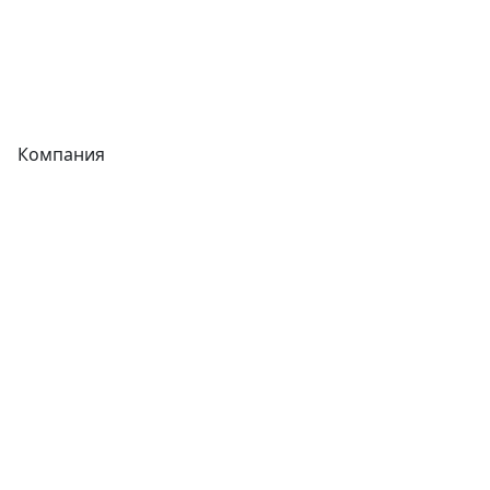
Сварочное оборудование
Теплообменники
Фитинги
Компания
Каталог
О компании
Новости
Статьи
Услуги
Контакты
Отзывы