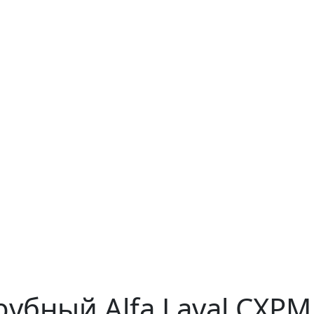
убный Alfa Laval CXPM 