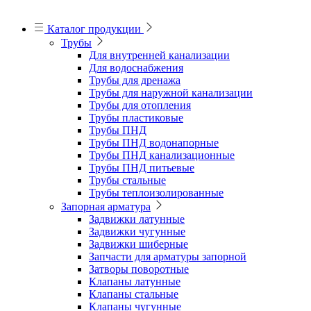
Каталог продукции
Трубы
Для внутренней канализации
Для водоснабжения
Трубы для дренажа
Трубы для наружной канализации
Трубы для отопления
Трубы пластиковые
Трубы ПНД
Трубы ПНД водонапорные
Трубы ПНД канализационные
Трубы ПНД питьевые
Трубы стальные
Трубы теплоизолированные
Запорная арматура
Задвижки латунные
Задвижки чугунные
Задвижки шиберные
Запчасти для арматуры запорной
Затворы поворотные
Клапаны латунные
Клапаны стальные
Клапаны чугунные