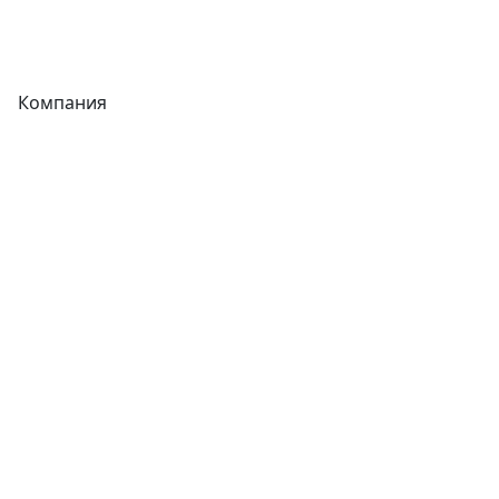
Фитинги
Компания
Каталог
О компании
Новости
Статьи
Услуги
Контакты
Отзывы
Прайс-листы