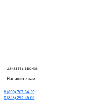
Контроль качества
Обмен и возврат
Политика конфиденциальности
Гост
Сертификаты
Трубный калькулятор
Политика обработки персональных данных
Заказать звонок
Напишите нам
8 (800) 707-34-29
8 (843) 254-46-06