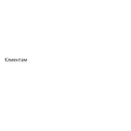
Акции
Реквизиты
Вакансии
Вопрос-Ответ
Карта сайта
Клиентам
Доставка
Оплата
Гарантия
Как купить
Типовой договор