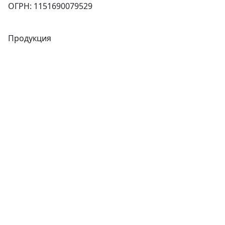
ОГРН: 1151690079529
Продукция
Трубы
Запорная арматура
Сварочное оборудование
Теплообменники
Фитинги
Трубы
Запорная арматура
Сварочное оборудование
Теплообменники