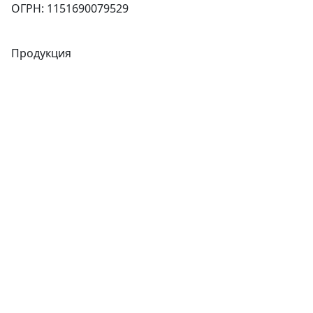
ОГРН: 1151690079529
Продукция
Трубы
Запорная арматура
Сварочное оборудование
Теплообменники
Фитинги
Трубы
Запорная арматура
Сварочное оборудование
Теплообменники