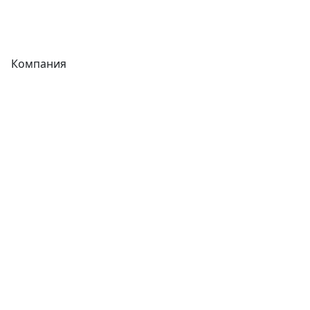
Фитинги
Компания
Каталог
О компании
Новости
Статьи
Услуги
Контакты
Отзывы
Прайс-листы