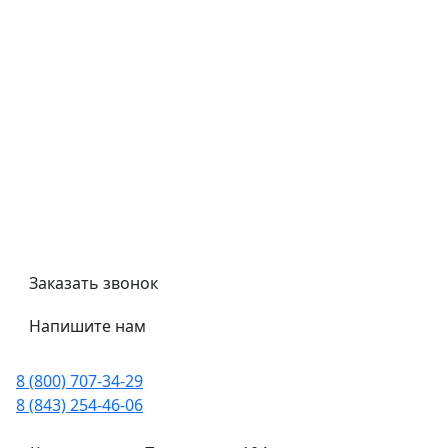
Контроль качества
Обмен и возврат
Политика конфиденциальности
Гост
Сертификаты
Трубный калькулятор
Политика обработки персональных данных
Заказать звонок
Напишите нам
8 (800) 707-34-29
8 (843) 254-46-06