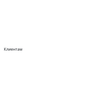
Акции
Реквизиты
Вакансии
Вопрос-Ответ
Карта сайта
Клиентам
Доставка
Оплата
Гарантия
Как купить
Типовой договор