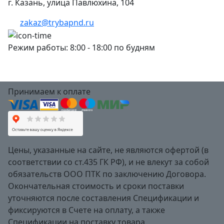
г. Казань, улица Павлюхина, 104
zakaz@trybapnd.ru
Режим работы: 8:00 - 18:00 по будням
Принимаем к оплате
Цены, указанные на сайте, не являются офертой (в
соответствии со ст.435 ГК РФ), и не влекут за собой
обязательств ООО ПТК по заключению Договора.
Окончательная стоимость и сроки поставки
уточняются после составления Спецификации и
фиксируются в Счете на оплату, а также
Спецификации на поставку товара.