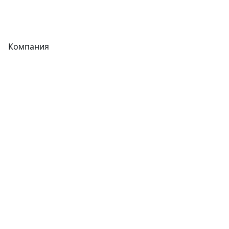
Фитинги
Компания
Каталог
О компании
Новости
Статьи
Услуги
Контакты
Отзывы
Прайс-листы