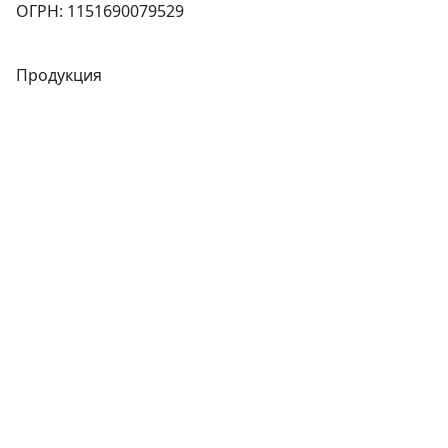
ОГРН: 1151690079529
Продукция
Трубы
Запорная арматура
Сварочное оборудование
Теплообменники
Фитинги
Трубы
Запорная арматура
Сварочное оборудование
Теплообменники