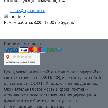
г. Казань, улица Павлюхина, 104
zakaz@trybapnd.ru
Режим работы: 8:00 - 18:00 по будням
Принимаем к оплате
Цены, указанные на сайте, не являются офертой (в
соответствии со ст.435 ГК РФ), и не влекут за собой
обязательств ООО ПТК по заключению Договора.
Окончательная стоимость и сроки поставки
уточняются после составления Спецификации и
фиксируются в Счете на оплату, а также
Спецификации на поставку товара.