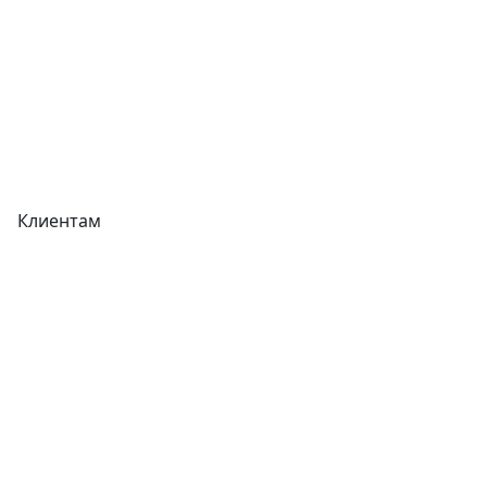
Акции
Реквизиты
Вакансии
Вопрос-Ответ
Карта сайта
Клиентам
Доставка
Оплата
Гарантия
Как купить
Типовой договор