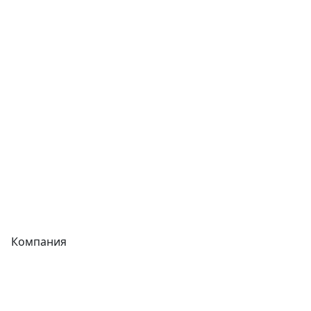
Сварочное оборудование
Теплообменники
Фитинги
Трубы
Запорная арматура
Сварочное оборудование
Теплообменники
Фитинги
Компания
Каталог
О компании