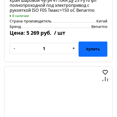
Кран шаровой чугун 4110RA Ду 25 Ру16 фл
полнопроходной под электропривод с
рукояткой ISO F05 Тмакс=150 оС Benarmo
В наличии
Страна производитель
Китай
Бренд
Benarmo
Цена:
5 269 руб.
/ шт
-
+
Купить