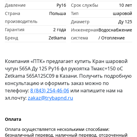
Давление
Ру16
Срок службы
10 лет
Страна
Польша
Тип
шаровой
производитель
Диаметр
Ду 125
Гарантия
2 года
Инженерная
Водоснабжение
Бренд
Zetkama
система
/ Отопление
Компания «ПТК» предлагает купить Кран шаровой
чугун 565A Ду 125 Ру16 фл рукоятка Тмакс=150 оС
Zetkama 565A125C09 в Казани. Получить подробную
консультацию и оформить заказ можно по
телефону:
8 (843) 254-46-06
или напишите нам на
эл.почту:
zakaz@trybapnd.ru
Оплата
Оплата осуществляется несколькими способами:
безналичный перевод, наличный перевод, отсроченный