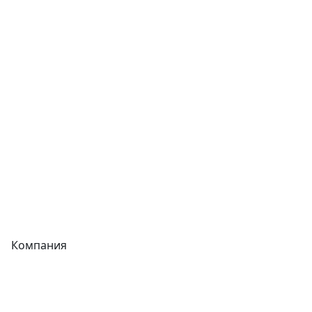
Сварочное оборудование
Теплообменники
Фитинги
Трубы
Запорная арматура
Сварочное оборудование
Теплообменники
Фитинги
Компания
Каталог
О компании