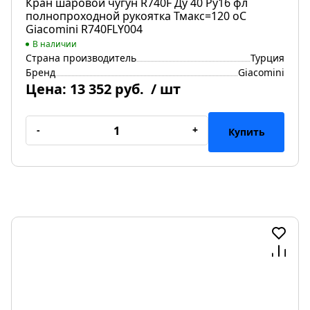
Кран шаровой чугун R740F Ду 40 Ру16 фл
полнопроходной рукоятка Тмакс=120 оС
Giacomini R740FLY004
В наличии
Страна производитель
Турция
Бренд
Giacomini
Цена:
13 352 руб.
/ шт
-
+
Купить