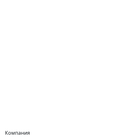
Трубы
Запорная арматура
Сварочное оборудование
Теплообменники
Фитинги
Трубы
Запорная арматура
Сварочное оборудование
Теплообменники
Фитинги
Компания