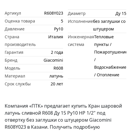
Артикул
R608Y023
Диаметр
Ду 15
Оценка товара
5
Исполнение
без заглушки со
Давление
Ру10
штуцером
Страна
Италия
Инженерная
Тепловые
производитель
система
пункты /
Пожаротушение
Гарантия
2 года
/
Бренд
Giacomini
Водоснабжение
Модель
R608
/ Отопление
Материал
латунь
Срок службы
20 лет
Компания «ПТК» предлагает купить Кран шаровой
латунь сливной R608 Ду 15 Ру10 НР 1/2" под
отвертку без заглушки со штуцером Giacomini
R608Y023 в Казани. Получить подробную