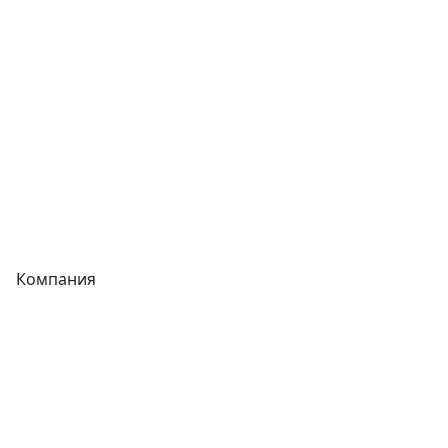
Фитинги
Трубы
Запорная арматура
Сварочное оборудование
Теплообменники
Фитинги
Компания
Каталог
О компании
Новости
Статьи