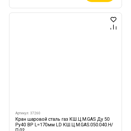
Артикул: 37260
Кран шаровой сталь газ КШ.Ц.М.GAS Ду 50
Ру40 ВР L=170мм LD КШ.Ц.М.GAS.050.040.Н/
П.02