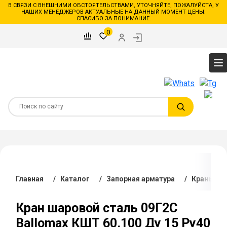
В СВЯЗИ С ВНЕШНИМИ ОБСТОЯТЕЛЬСТВАМИ, УТОЧНЯЙТЕ, ПОЖАЛУЙСТА, У
НАШИХ МЕНЕДЖЕРОВ АКТУАЛЬНЫЕ НА ДАННЫЙ МОМЕНТ ЦЕНЫ.
СПАСИБО ЗА ПОНИМАНИЕ.
0
Главная
/
Каталог
/
Запорная арматура
/
Краны ша
Кран шаровой сталь 09Г2С
Ballomax КШТ 60.100 Ду 15 Ру40