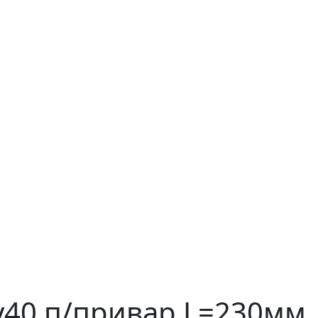
Ру40 п/привар L=230мм