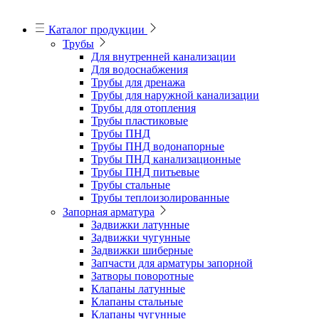
Каталог продукции
Трубы
Для внутренней канализации
Для водоснабжения
Трубы для дренажа
Трубы для наружной канализации
Трубы для отопления
Трубы пластиковые
Трубы ПНД
Трубы ПНД водонапорные
Трубы ПНД канализационные
Трубы ПНД питьевые
Трубы стальные
Трубы теплоизолированные
Запорная арматура
Задвижки латунные
Задвижки чугунные
Задвижки шиберные
Запчасти для арматуры запорной
Затворы поворотные
Клапаны латунные
Клапаны стальные
Клапаны чугунные