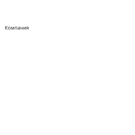
Фитинги
Компания
Каталог
О компании
Новости
Статьи
Услуги
Контакты
Отзывы
Прайс-листы