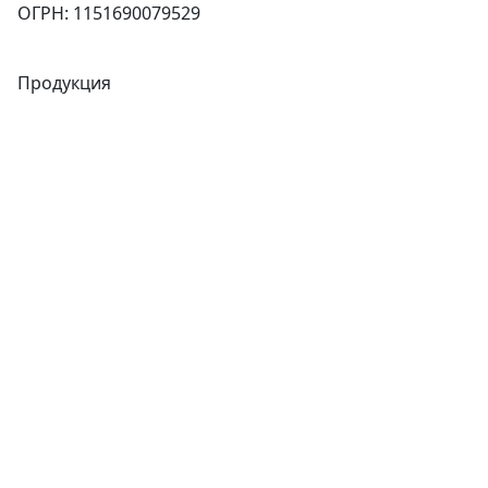
ОГРН: 1151690079529
Продукция
Трубы
Запорная арматура
Сварочное оборудование
Теплообменники
Фитинги
Трубы
Запорная арматура
Сварочное оборудование
Теплообменники