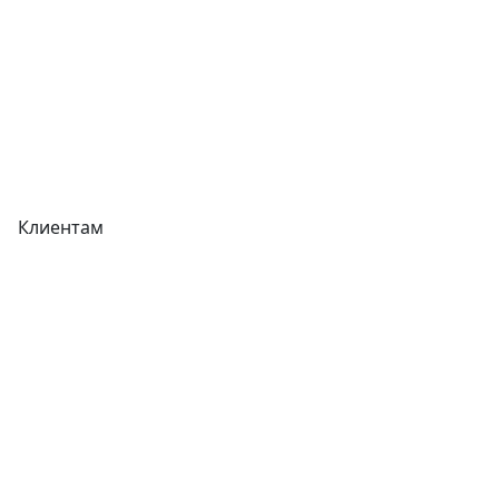
Акции
Реквизиты
Вакансии
Вопрос-Ответ
Карта сайта
Клиентам
Доставка
Оплата
Гарантия
Как купить
Типовой договор