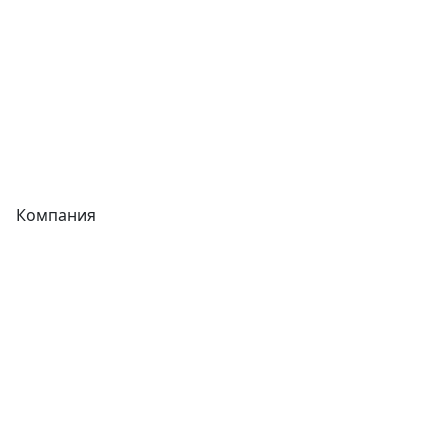
Запорная арматура
Сварочное оборудование
Теплообменники
Фитинги
Компания
Каталог
О компании
Новости
Статьи
Услуги