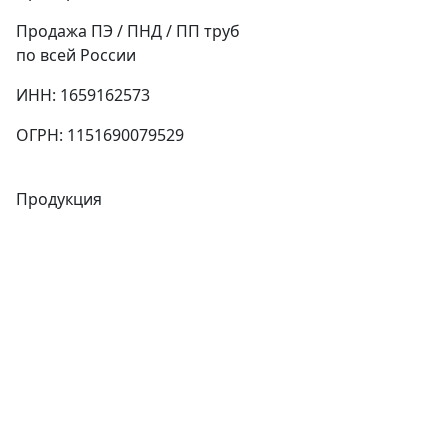
Продажа ПЭ / ПНД / ПП труб
по всей России
ИНН: 1659162573
ОГРН: 1151690079529
Продукция
Трубы
Запорная арматура
Сварочное оборудование
Теплообменники
Фитинги
Трубы