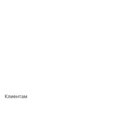
Контакты
Отзывы
Прайс-листы
Акции
Реквизиты
Вакансии
Вопрос-Ответ
Карта сайта
Клиентам
Доставка
Оплата