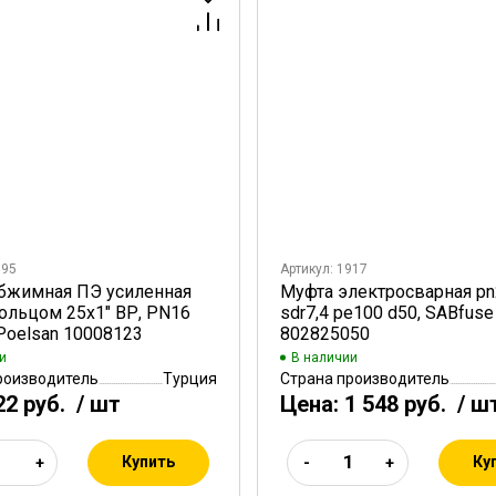
795
Артикул: 1917
бжимная ПЭ усиленная
Муфта электросварная pn
кольцом 25х1" ВР, PN16
sdr7,4 pe100 d50, SABfuse
 Poelsan 10008123
802825050
и
В наличии
роизводитель
Турция
Страна производитель
22 руб.
/ шт
Цена:
1 548 руб.
/ ш
Купить
Ку
+
-
+