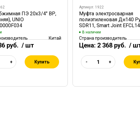
762
Артикул: 1922
бжимная ПЭ 20x3/4" ВР,
Муфта электросварная
няя), UNIO
полиэтиленовая Дн140 Р
0000F034
SDR11, Smart Joint EFCL1
и
В наличии
роизводитель
Китай
Страна производитель
36 руб.
/ шт
Цена:
2 368 руб.
/ ш
Купить
Ку
+
-
+