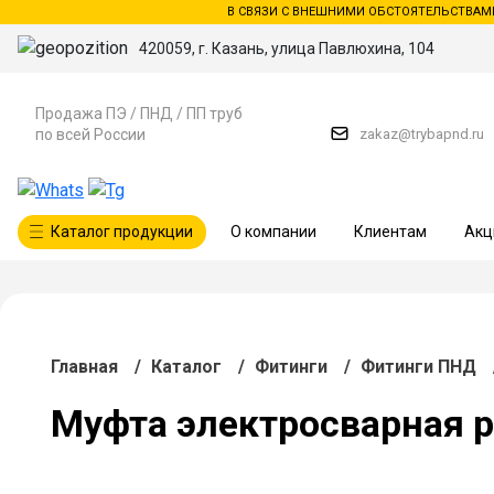
В СВЯЗИ С ВНЕШНИМИ ОБСТОЯТЕЛЬСТВАМ
420059, г. Казань, улица Павлюхина, 104
Продажа ПЭ / ПНД / ПП труб
zakaz@trybapnd.ru
по всей России
Каталог продукции
О компании
Клиентам
Акц
Главная
/
Каталог
/
Фитинги
/
Фитинги ПНД
Муфта электросварная p