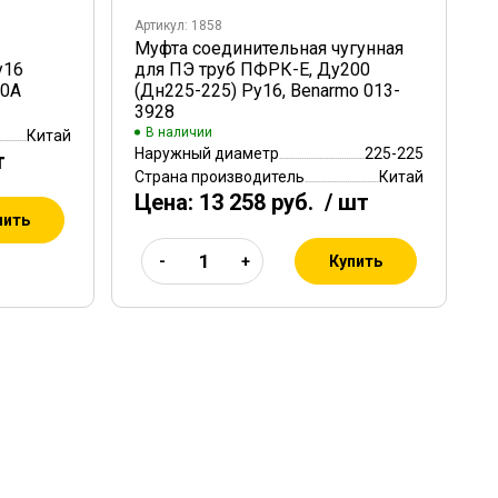
Артикул: 1858
Муфта соединительная чугунная
у16
для ПЭ труб ПФРК-Е, Ду200
40A
(Дн225-225) Ру16, Benarmo 013-
3928
В наличии
Китай
Наружный диаметр
225-225
т
Страна производитель
Китай
Цена:
13 258 руб.
/ шт
пить
Купить
-
+