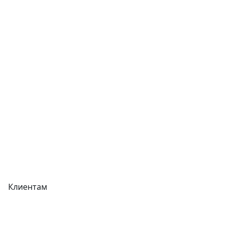
Услуги
Контакты
Отзывы
Прайс-листы
Акции
Реквизиты
Вакансии
Вопрос-Ответ
Карта сайта
Клиентам
Доставка