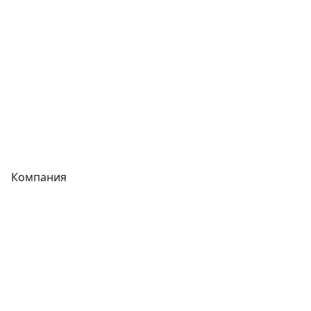
Трубы
Запорная арматура
Сварочное оборудование
Теплообменники
Фитинги
Компания
Каталог
О компании
Новости
Статьи