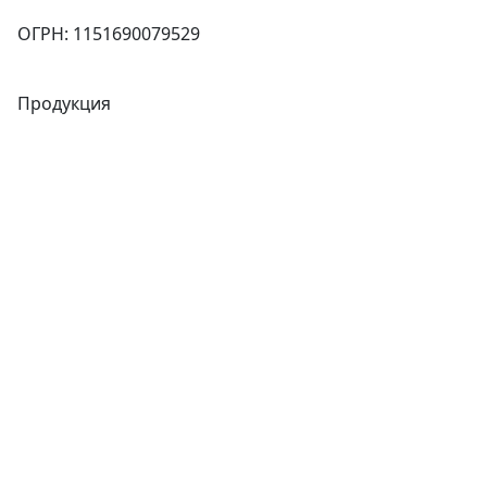
ОГРН: 1151690079529
Продукция
Трубы
Запорная арматура
Сварочное оборудование
Теплообменники
Фитинги
Трубы
Запорная арматура
Сварочное оборудование