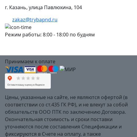
г. Казань, улица Павлюхина, 104
zakaz@trybapnd.ru
Режим работы: 8:00 - 18:00 по будням
Принимаем к оплате
Цены, указанные на сайте, не являются офертой (в
соответствии со ст.435 ГК РФ), и не влекут за собой
обязательств ООО ПТК по заключению Договора.
Окончательная стоимость и сроки поставки
уточняются после составления Спецификации и
фиксируются в Счете на оплату, а также