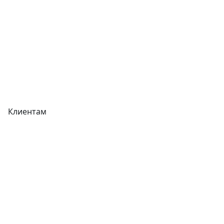
Акции
Реквизиты
Вакансии
Вопрос-Ответ
Карта сайта
Клиентам
Доставка
Оплата
Гарантия
Как купить
Типовой договор