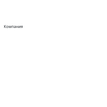
Теплообменники
Фитинги
Компания
Каталог
О компании
Новости
Статьи
Услуги
Контакты
Отзывы
Прайс-листы