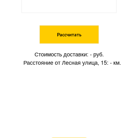
Рассчитать
Стоимость доставки:
-
руб.
Расстояние от Лесная улица, 15:
-
км.
Оставьте заявку на
сотрудничество
Оставьте ваши контакты, и мы
поможем вам в подборе, а также
проконсультируем по цене.