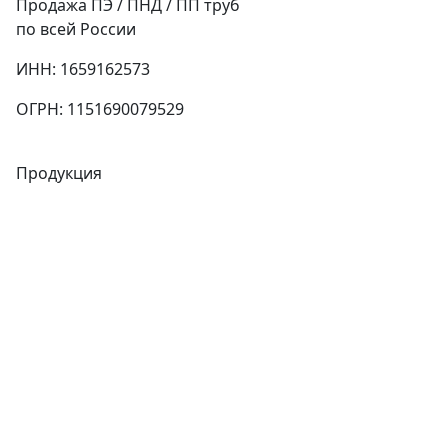
Продажа ПЭ / ПНД / ПП труб
по всей России
ИНН: 1659162573
ОГРН: 1151690079529
Продукция
Трубы
Запорная арматура
Сварочное оборудование
Теплообменники
Фитинги
Трубы