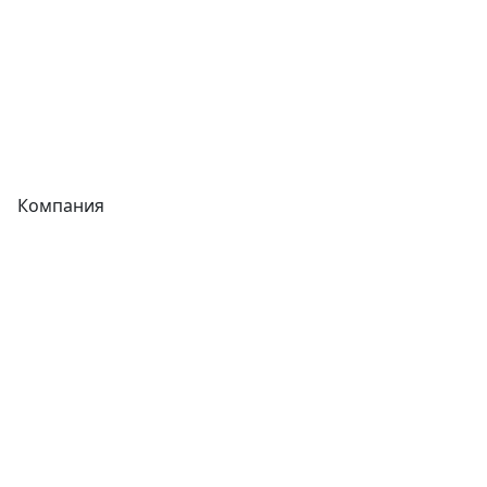
Запорная арматура
Сварочное оборудование
Теплообменники
Фитинги
Компания
Каталог
О компании
Новости
Статьи
Услуги
Контакты