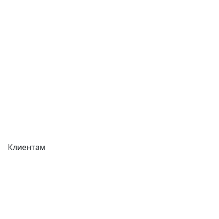
Отзывы
Прайс-листы
Акции
Реквизиты
Вакансии
Вопрос-Ответ
Карта сайта
Клиентам
Доставка
Оплата
Гарантия