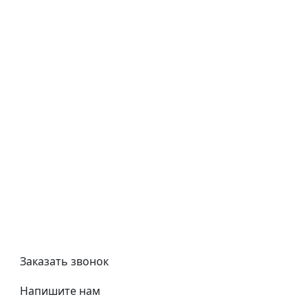
Как купить
Типовой договор
Контроль качества
Обмен и возврат
Политика конфиденциальности
Гост
Сертификаты
Трубный калькулятор
Политика обработки персональных данных
Заказать звонок
Напишите нам