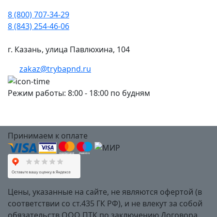
8 (800) 707-34-29
8 (843) 254-46-06
г. Казань, улица Павлюхина, 104
zakaz@trybapnd.ru
Режим работы: 8:00 - 18:00 по будням
Принимаем к оплате
Цены, указанные на сайте, не являются офертой (в
соответствии со ст.435 ГК РФ), и не влекут за собой
обязательств ООО ПТК по заключению Договора.