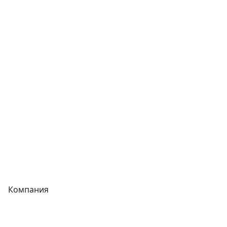
Сварочное оборудование
Теплообменники
Фитинги
Трубы
Запорная арматура
Сварочное оборудование
Теплообменники
Фитинги
Компания
Каталог