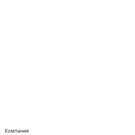
Трубы
Запорная арматура
Сварочное оборудование
Теплообменники
Фитинги
Трубы
Запорная арматура
Сварочное оборудование
Теплообменники
Фитинги
Компания