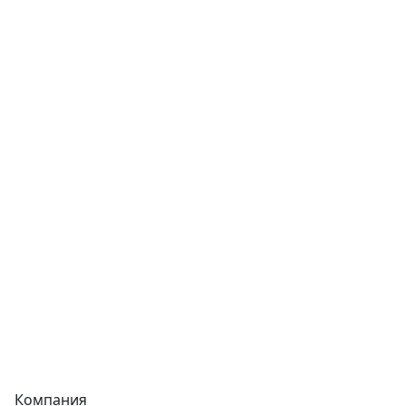
Трубы
Запорная арматура
Сварочное оборудование
Теплообменники
Фитинги
Трубы
Запорная арматура
Сварочное оборудование
Теплообменники
Фитинги
Компания