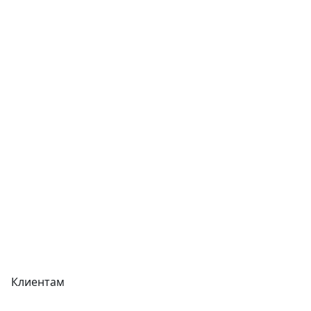
Статьи
Услуги
Контакты
Отзывы
Прайс-листы
Акции
Реквизиты
Вакансии
Вопрос-Ответ
Карта сайта
Клиентам