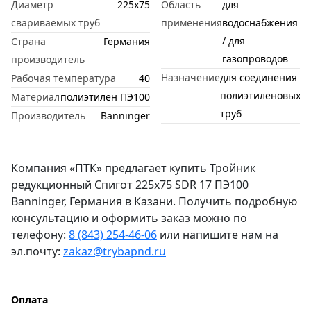
Диаметр
225х75
Область
для
свариваемых труб
применения
водоснабжения
/ для
Страна
Германия
газопроводов
производитель
Назначение
для соединения
Рабочая температура
40
полиэтиленовых
Материал
полиэтилен ПЭ100
труб
Производитель
Banninger
Компания «ПТК» предлагает купить Тройник
редукционный Спигот 225х75 SDR 17 ПЭ100
Banninger, Германия в Казани. Получить подробную
консультацию и оформить заказ можно по
телефону:
8 (843) 254-46-06
или напишите нам на
эл.почту:
zakaz@trybapnd.ru
Оплата