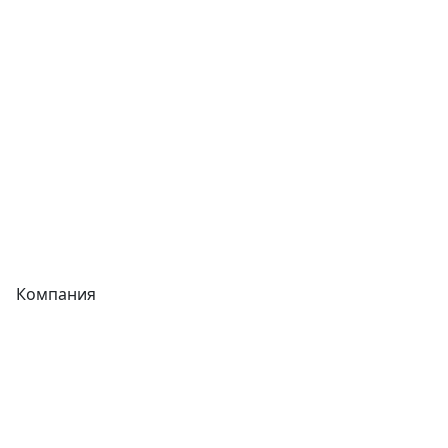
Фитинги
Трубы
Запорная арматура
Сварочное оборудование
Теплообменники
Фитинги
Компания
Каталог
О компании
Новости