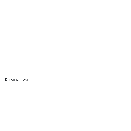
Фитинги
Трубы
Запорная арматура
Сварочное оборудование
Теплообменники
Фитинги
Компания
Каталог
О компании
Новости
Статьи