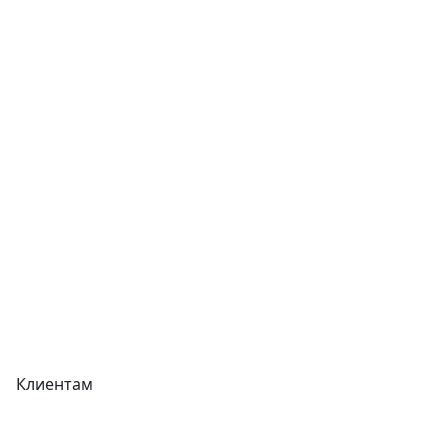
Услуги
Контакты
Отзывы
Прайс-листы
Акции
Реквизиты
Вакансии
Вопрос-Ответ
Карта сайта
Клиентам
Доставка