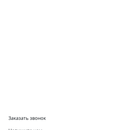
Гарантия
Как купить
Типовой договор
Контроль качества
Обмен и возврат
Политика конфиденциальности
Гост
Сертификаты
Трубный калькулятор
Политика обработки персональных данных
Заказать звонок