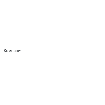
Трубы
Запорная арматура
Сварочное оборудование
Теплообменники
Фитинги
Компания
Каталог
О компании
Новости
Статьи
Услуги