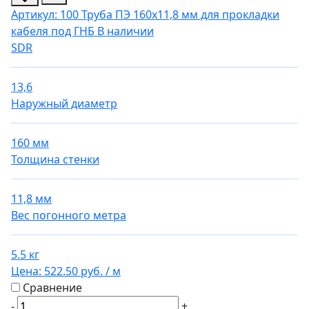
Артикул: 100
Труба ПЭ 160x11,8 мм для прокладки
кабеля под ГНБ
В наличии
SDR
13,6
Наружный диаметр
160 мм
Толщина стенки
11,8 мм
Вес погонного метра
5.5 кг
Цена:
522.50 руб.
/ м
Сравнение
-
+