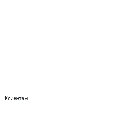
Контакты
Отзывы
Прайс-листы
Акции
Реквизиты
Вакансии
Вопрос-Ответ
Карта сайта
Клиентам
Доставка
Оплата