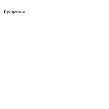
Продукция
Трубы
Запорная арматура
Сварочное оборудование
Теплообменники
Фитинги
Трубы
Запорная арматура
Сварочное оборудование
Теплообменники