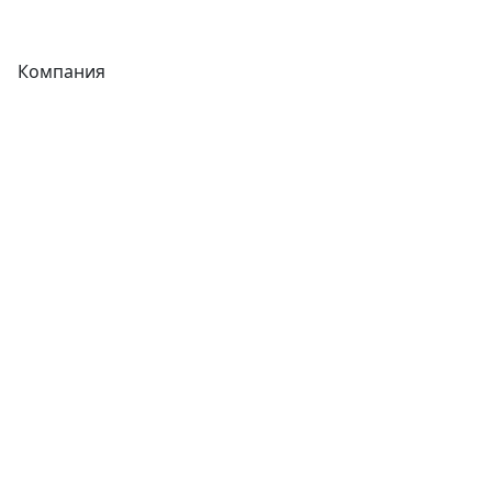
Фитинги
Компания
Каталог
О компании
Новости
Статьи
Услуги
Контакты
Отзывы
Прайс-листы
Акции