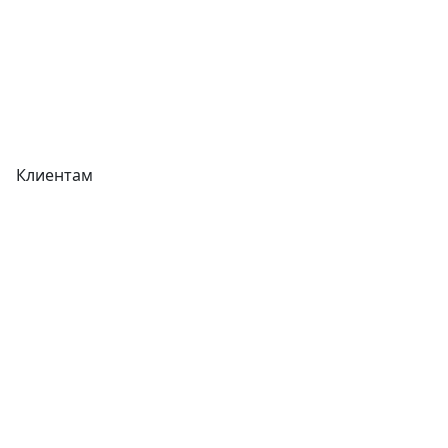
Реквизиты
Вакансии
Вопрос-Ответ
Карта сайта
Клиентам
Доставка
Оплата
Гарантия
Как купить
Типовой договор
Контроль качества