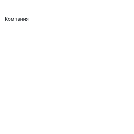
Фитинги
Компания
Каталог
О компании
Новости
Статьи
Услуги
Контакты
Отзывы
Прайс-листы
Акции