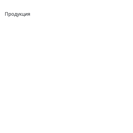
Продукция
Трубы
Запорная арматура
Сварочное оборудование
Теплообменники
Фитинги
Трубы
Запорная арматура
Сварочное оборудование
Теплообменники