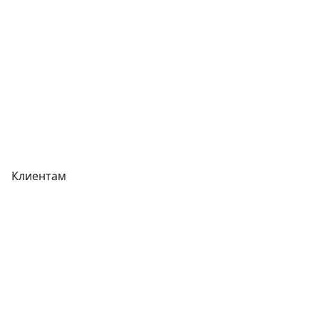
Прайс-листы
Акции
Реквизиты
Вакансии
Вопрос-Ответ
Карта сайта
Клиентам
Доставка
Оплата
Гарантия
Как купить