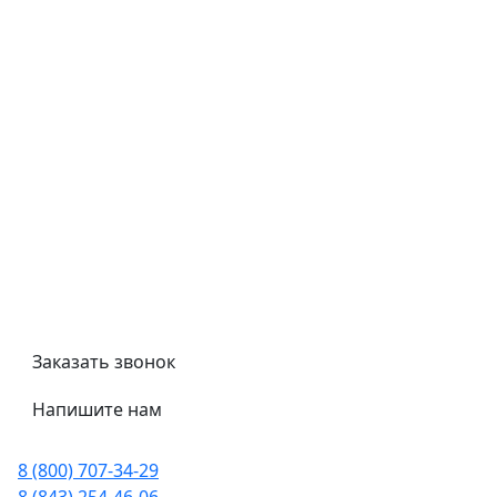
Типовой договор
Контроль качества
Обмен и возврат
Политика конфиденциальности
Гост
Сертификаты
Трубный калькулятор
Политика обработки персональных данных
Заказать звонок
Напишите нам
8 (800) 707-34-29
8 (843) 254-46-06