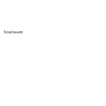
Теплообменники
Фитинги
Компания
Каталог
О компании
Новости
Статьи
Услуги
Контакты
Отзывы