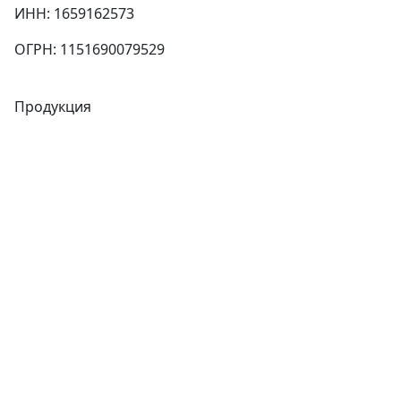
ИНН: 1659162573
ОГРН: 1151690079529
Продукция
Трубы
Запорная арматура
Сварочное оборудование
Теплообменники
Фитинги
Трубы
Запорная арматура
Сварочное оборудование