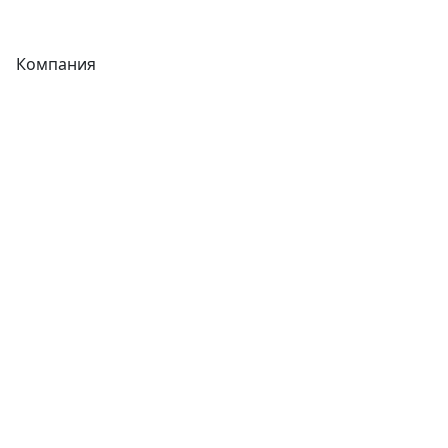
Фитинги
Компания
Каталог
О компании
Новости
Статьи
Услуги
Контакты
Отзывы
Прайс-листы
Акции