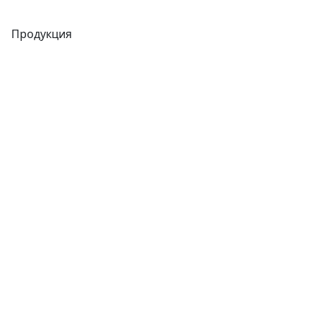
Продукция
Трубы
Запорная арматура
Сварочное оборудование
Теплообменники
Фитинги
Трубы
Запорная арматура
Сварочное оборудование
Теплообменники