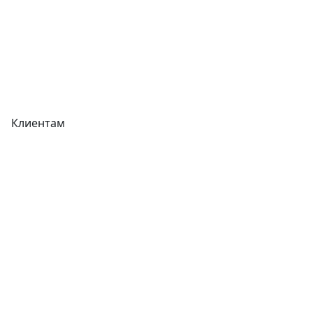
Реквизиты
Вакансии
Вопрос-Ответ
Карта сайта
Клиентам
Доставка
Оплата
Гарантия
Как купить
Типовой договор
Контроль качества