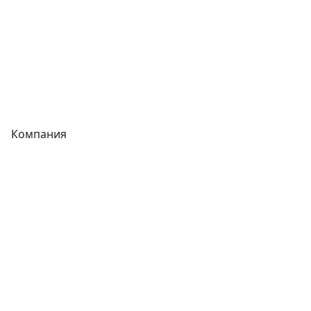
Запорная арматура
Сварочное оборудование
Теплообменники
Фитинги
Компания
Каталог
О компании
Новости
Статьи
Услуги
Контакты