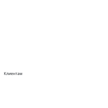
Отзывы
Прайс-листы
Акции
Реквизиты
Вакансии
Вопрос-Ответ
Карта сайта
Клиентам
Доставка
Оплата
Гарантия