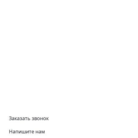
Как купить
Типовой договор
Контроль качества
Обмен и возврат
Политика конфиденциальности
Гост
Сертификаты
Трубный калькулятор
Политика обработки персональных данных
Заказать звонок
Напишите нам