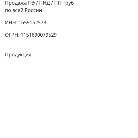
Продажа ПЭ / ПНД / ПП труб
по всей России
ИНН: 1659162573
ОГРН: 1151690079529
Продукция
Трубы
Запорная арматура
Сварочное оборудование
Теплообменники
Фитинги
Трубы