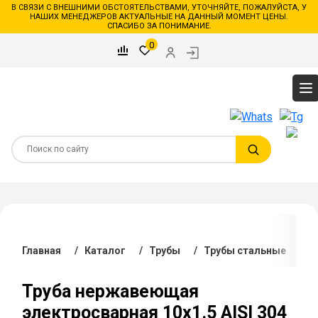
В СВЯЗИ С ВНЕШНИМИ ОБСТОЯТЕЛЬСТВАМИ, УТОЧНЯЙТЕ, ПОЖАЛУЙСТА, У
НАШИХ МЕНЕДЖЕРОВ АКТУАЛЬНЫЕ НА ДАННЫЙ МОМЕНТ ЦЕНЫ.
СПАСИБО ЗА ПОНИМАНИЕ.
0
Главная
/
Каталог
/
Трубы
/
Трубы стальные
/
Т
Труба нержавеющая
электросварная 10х1.5 AISI 304