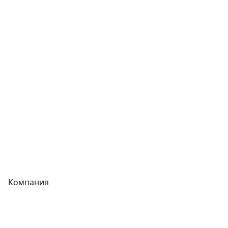
Сварочное оборудование
Теплообменники
Фитинги
Трубы
Запорная арматура
Сварочное оборудование
Теплообменники
Фитинги
Компания
Каталог
О компании