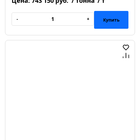
Цена:
743 150 руб.
/ тонна
/ т
-
+
Купить