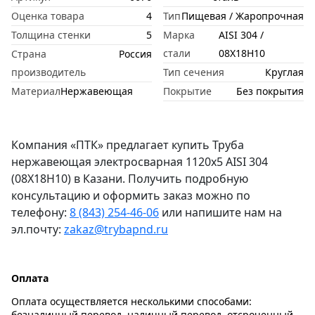
Оценка товара
4
Тип
Пищевая / Жаропрочная
Толщина стенки
5
Марка
AISI 304 /
стали
08Х18Н10
Страна
Россия
производитель
Тип сечения
Круглая
Материал
Нержавеющая
Покрытие
Без покрытия
Компания «ПТК» предлагает купить Труба
нержавеющая электросварная 1120х5 AISI 304
(08Х18Н10) в Казани. Получить подробную
консультацию и оформить заказ можно по
телефону:
8 (843) 254-46-06
или напишите нам на
эл.почту:
zakaz@trybapnd.ru
Оплата
Оплата осуществляется несколькими способами:
безналичный перевод, наличный перевод, отсроченный