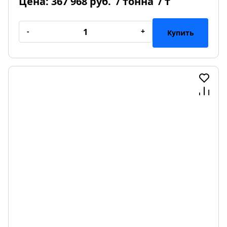
Цена:
367 968 руб.
/ тонна
/ т
-
+
Купить