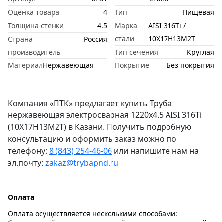
Оценка товара
4
Тип
Пищевая
Толщина стенки
4.5
Марка
AISI 316Ti /
стали
10Х17Н13М2Т
Страна
Россия
производитель
Тип сечения
Круглая
Материал
Нержавеющая
Покрытие
Без покрытия
Компания «ПТК» предлагает купить Труба
нержавеющая электросварная 1220х4.5 AISI 316Ti
(10Х17Н13М2Т) в Казани. Получить подробную
консультацию и оформить заказ можно по
телефону:
8 (843) 254-46-06
или напишите нам на
эл.почту:
zakaz@trybapnd.ru
Оплата
Оплата осуществляется несколькими способами: