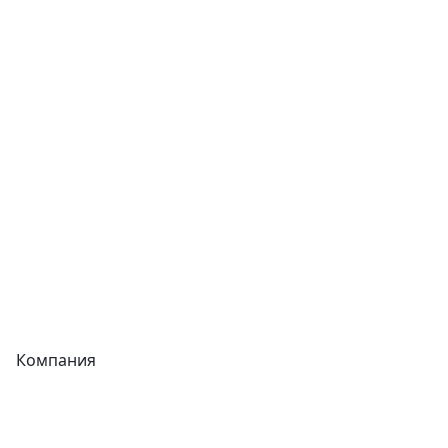
Сварочное оборудование
Теплообменники
Фитинги
Трубы
Запорная арматура
Сварочное оборудование
Теплообменники
Фитинги
Компания
Каталог
О компании