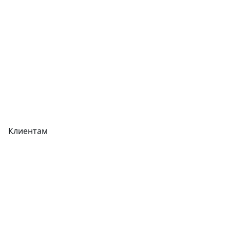
Прайс-листы
Акции
Реквизиты
Вакансии
Вопрос-Ответ
Карта сайта
Клиентам
Доставка
Оплата
Гарантия
Как купить