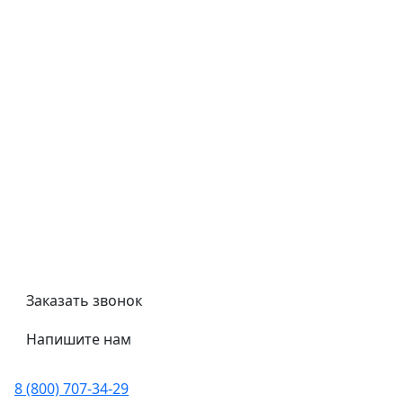
Типовой договор
Контроль качества
Обмен и возврат
Политика конфиденциальности
Гост
Сертификаты
Трубный калькулятор
Политика обработки персональных данных
Заказать звонок
Напишите нам
8 (800) 707-34-29