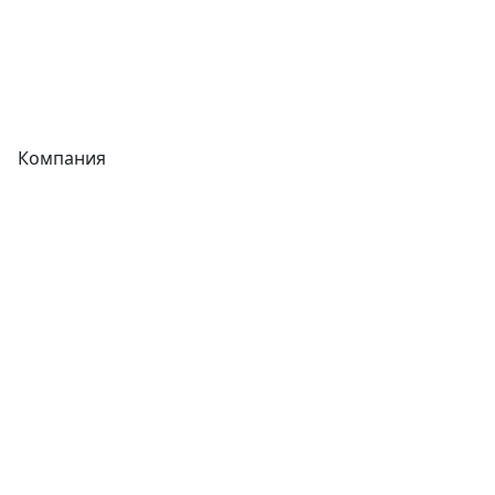
Сварочное оборудование
Теплообменники
Фитинги
Компания
Каталог
О компании
Новости
Статьи
Услуги
Контакты
Отзывы