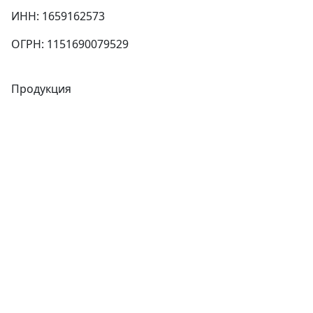
ИНН: 1659162573
ОГРН: 1151690079529
Продукция
Трубы
Запорная арматура
Сварочное оборудование
Теплообменники
Фитинги
Трубы
Запорная арматура